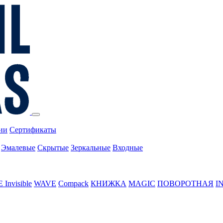
ии
Сертификаты
Эмалевые
Скрытые
Зеркальные
Входные
Invisible
WAVE
Compack
КНИЖКА
MAGIC
ПОВОРОТНАЯ
I