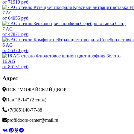
от 71919 руб
7 AG
от 64955 руб
7 AG
от 47871 руб
6 AG
от 56370 руб
16 AG
от 86131 руб
Адрес
ЦСК “МОЖАЙСКИЙ ДВОР”
Пав “В-14” (2 этаж)
+7(985)140-77-88
profildoors-center@mail.ru