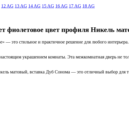
12 AG
13 AG
14 AG
15 AG
16 AG
17 AG
18 AG
ет фиолетовое цвет профиля Никель мат
ое» — это стильное и практичное решение для любого интерьера
ё настоящим украшением комнаты. Эта межкомнатная дверь не то
кель матовый, вставка Дуб Сонома — это отличный выбор для тех