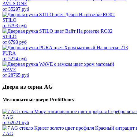
AVUS ONE
от 35297 руб
STILO
от 6793 руб
STILO
от 6793 руб
PURA
от 5274 руб
WAVE
от 28765 руб
Двери из серии AG
Межконатные двери ProfilDoors
7 AG
от 62621 руб
7 AG