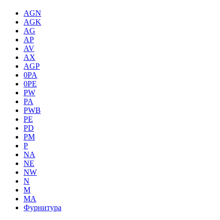
AGN
AGK
AG
AP
AV
AX
AGP
0PA
0PE
PW
PA
PWB
PE
PD
PM
P
NA
NE
NW
N
M
MA
Фурнитура