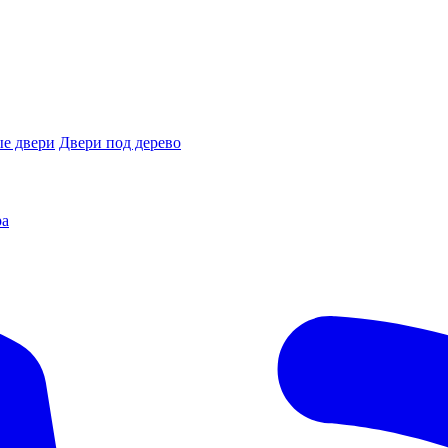
е двери
Двери под дерево
ра