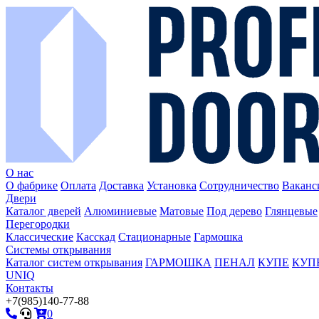
О нас
О фабрике
Оплата
Доставка
Установка
Сотрудничество
Ваканс
Двери
Каталог дверей
Алюминиевые
Матовые
Под дерево
Глянцевые
Перегородки
Классические
Касскад
Стационарные
Гармошка
Системы открывания
Каталог систем открывания
ГАРМОШКА
ПЕНАЛ
КУПЕ
КУПЕ 
UNIQ
Контакты
+7(985)140-77-88
0