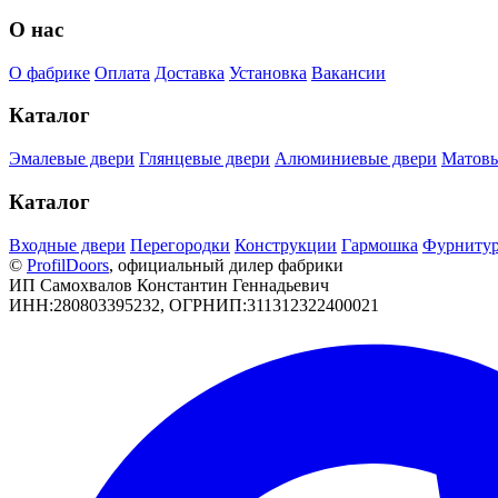
О нас
О фабрике
Оплата
Доставка
Установка
Вакансии
Каталог
Эмалевые двери
Глянцевые двери
Алюминиевые двери
Матовы
Каталог
Входные двери
Перегородки
Конструкции
Гармошка
Фурниту
©
РrofilDoors
, официальный дилер фабрики
ИП Самохвалов Константин Геннадьевич
ИНН:280803395232, ОГРНИП:311312322400021