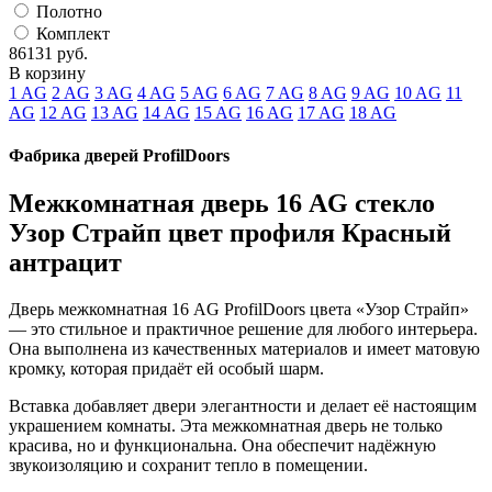
Полотно
Комплект
86131
руб.
В корзину
1 AG
2 AG
3 AG
4 AG
5 AG
6 AG
7 AG
8 AG
9 AG
10 AG
11
AG
12 AG
13 AG
14 AG
15 AG
16 AG
17 AG
18 AG
Фабрика дверей ProfilDoors
Межкомнатная дверь 16 AG стекло
Узор Страйп цвет профиля Красный
антрацит
Дверь межкомнатная 16 AG ProfilDoors цвета «Узор Страйп»
— это стильное и практичное решение для любого интерьера.
Она выполнена из качественных материалов и имеет матовую
кромку, которая придаёт ей особый шарм.
Вставка добавляет двери элегантности и делает её настоящим
украшением комнаты. Эта межкомнатная дверь не только
красива, но и функциональна. Она обеспечит надёжную
звукоизоляцию и сохранит тепло в помещении.