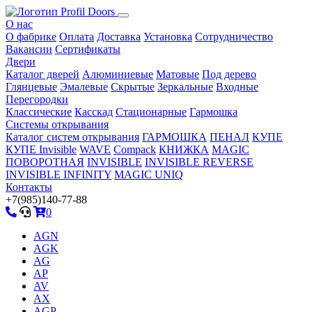
О нас
О фабрике
Оплата
Доставка
Установка
Сотрудничество
Вакансии
Сертификаты
Двери
Каталог дверей
Алюминиевые
Матовые
Под дерево
Глянцевые
Эмалевые
Скрытые
Зеркальные
Входные
Перегородки
Классические
Касскад
Стационарные
Гармошка
Системы открывания
Каталог систем открывания
ГАРМОШКА
ПЕНАЛ
КУПЕ
КУПЕ Invisible
WAVE
Compack
КНИЖКА
MAGIC
ПОВОРОТНАЯ
INVISIBLE
INVISIBLE REVERSE
INVISIBLE INFINITY
MAGIC UNIQ
Контакты
+7(985)140-77-88
0
AGN
AGK
AG
AP
AV
AX
AGP