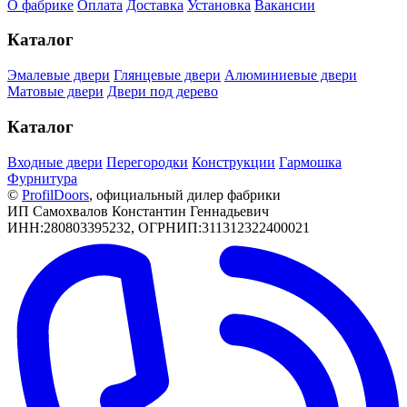
О фабрике
Оплата
Доставка
Установка
Вакансии
Каталог
Эмалевые двери
Глянцевые двери
Алюминиевые двери
Матовые двери
Двери под дерево
Каталог
Входные двери
Перегородки
Конструкции
Гармошка
Фурнитура
©
РrofilDoors
, официальный дилер фабрики
ИП Самохвалов Константин Геннадьевич
ИНН:280803395232, ОГРНИП:311312322400021