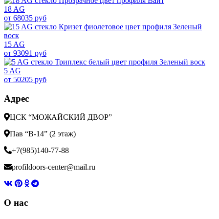
18 AG
от 68035 руб
15 AG
от 93091 руб
5 AG
от 50205 руб
Адрес
ЦСК “МОЖАЙСКИЙ ДВОР”
Пав “В-14” (2 этаж)
+7(985)140-77-88
profildoors-center@mail.ru
О нас