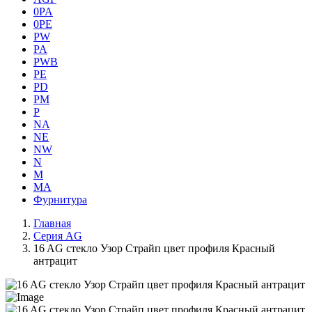
0PA
0PE
PW
PA
PWB
PE
PD
PM
P
NA
NE
NW
N
M
MA
Фурнитура
Главная
Серия AG
16 AG стекло Узор Страйп цвет профиля Красный
антрацит