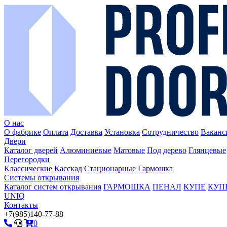
О нас
О фабрике
Оплата
Доставка
Установка
Сотрудничество
Ваканс
Двери
Каталог дверей
Алюминиевые
Матовые
Под дерево
Глянцевые
Перегородки
Классические
Касскад
Стационарные
Гармошка
Системы открывания
Каталог систем открывания
ГАРМОШКА
ПЕНАЛ
КУПЕ
КУПЕ 
UNIQ
Контакты
+7(985)140-77-88
0