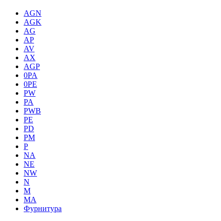
AGN
AGK
AG
AP
AV
AX
AGP
0PA
0PE
PW
PA
PWB
PE
PD
PM
P
NA
NE
NW
N
M
MA
Фурнитура