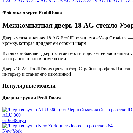
1 AG
2 AG
3 AG
4 AG
5 AG
6 AG
7 AG
8 AG
9 AG
10 AG
11 AG
Фабрика дверей ProfilDoors
Межкомнатная дверь 18 AG стекло Узо
Дверь межкомнатная 18 AG ProfilDoors цвета «Узор Страйп» —
кромку, которая придаёт ей особый шарм.
Вставка добавляет двери элегантности и делает её настоящим
и сохранит тепло в помещении.
Дверь 18 AG ProfilDoors цвета «Узор Страйп» профиль Никель 
интерьер и станет его изюминкой.
Популярные модели
Дверные ручки ProfilDoors
ALU 360
от 6638 руб
New York