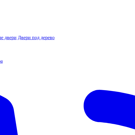
е двери
Двери под дерево
ра