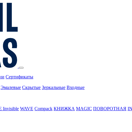
ии
Сертификаты
Эмалевые
Скрытые
Зеркальные
Входные
Invisible
WAVE
Compack
КНИЖКА
MAGIC
ПОВОРОТНАЯ
I