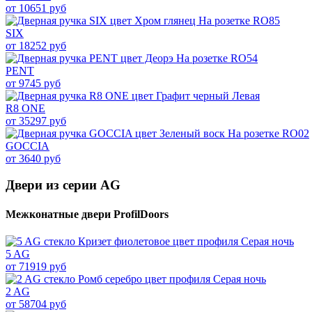
от 10651 руб
SIX
от 18252 руб
PENT
от 9745 руб
R8 ONE
от 35297 руб
GOCCIA
от 3640 руб
Двери из серии AG
Межконатные двери ProfilDoors
5 AG
от 71919 руб
2 AG
от 58704 руб