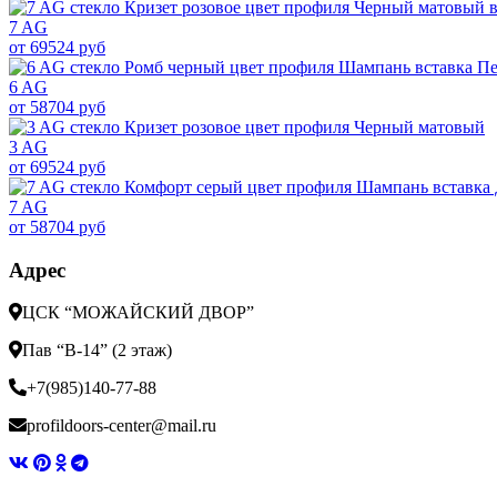
7 AG
от 69524 руб
6 AG
от 58704 руб
3 AG
от 69524 руб
7 AG
от 58704 руб
Адрес
ЦСК “МОЖАЙСКИЙ ДВОР”
Пав “В-14” (2 этаж)
+7(985)140-77-88
profildoors-center@mail.ru