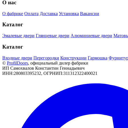
О нас
О фабрике
Оплата
Доставка
Установка
Вакансии
Каталог
Эмалевые двери
Глянцевые двери
Алюминиевые двери
Матовы
Каталог
Входные двери
Перегородки
Конструкции
Гармошка
Фурниту
©
РrofilDoors
, официальный дилер фабрики
ИП Самохвалов Константин Геннадьевич
ИНН:280803395232, ОГРНИП:311312322400021