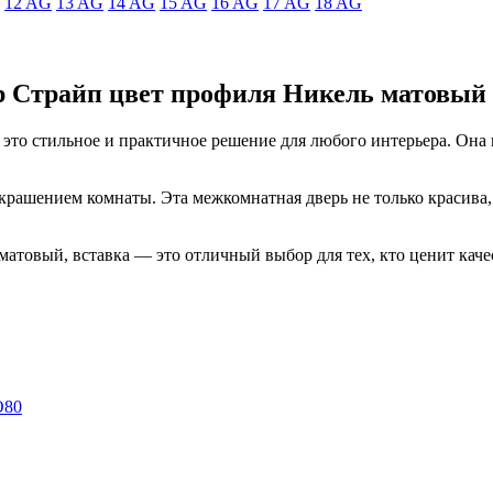
12 AG
13 AG
14 AG
15 AG
16 AG
17 AG
18 AG
р Страйп цвет профиля Никель матовый
 это стильное и практичное решение для любого интерьера. Она
 украшением комнаты. Эта межкомнатная дверь не только красив
матовый, вставка — это отличный выбор для тех, кто ценит каче