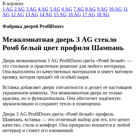
В корзину
1 AG
2 AG
3 AG
4 AG
5 AG
6 AG
7 AG
8 AG
9 AG
10 AG
11
AG
12 AG
13 AG
14 AG
15 AG
16 AG
17 AG
18 AG
Фабрика дверей ProfilDoors
Межкомнатная дверь 3 AG стекло
Ромб белый цвет профиля Шампань
Дверь межкомнатная 3 AG ProfilDoors цвета «Ромб белый» —
это стильное и практичное решение для любого интерьера.
Она выполнена из качественных материалов и имеет матовую
кромку, которая придаёт ей особый шарм.
Вставка добавляет двери элегантности и делает её настоящим
украшением комнаты. Эта межкомнатная дверь не только
красива, но и функциональна. Она обеспечит надёжную
звукоизоляцию и сохранит тепло в помещении.
Дверь 3 AG ProfilDoors цвета «Ромб белый» профиль
Шампань, вставка — это отличный выбор для тех, кто ценит
качество, стиль и комфорт. Она прекрасно впишется в любой
интерьер и станет его изюминкой.