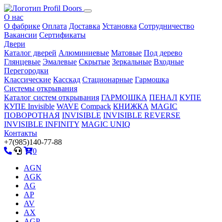
О нас
О фабрике
Оплата
Доставка
Установка
Сотрудничество
Вакансии
Сертификаты
Двери
Каталог дверей
Алюминиевые
Матовые
Под дерево
Глянцевые
Эмалевые
Скрытые
Зеркальные
Входные
Перегородки
Классические
Касскад
Стационарные
Гармошка
Системы открывания
Каталог систем открывания
ГАРМОШКА
ПЕНАЛ
КУПЕ
КУПЕ Invisible
WAVE
Compack
КНИЖКА
MAGIC
ПОВОРОТНАЯ
INVISIBLE
INVISIBLE REVERSE
INVISIBLE INFINITY
MAGIC UNIQ
Контакты
+7(985)140-77-88
0
AGN
AGK
AG
AP
AV
AX
AGP