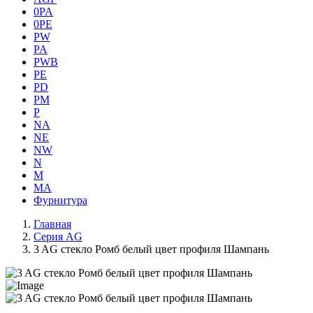
0PA
0PE
PW
PA
PWB
PE
PD
PM
P
NA
NE
NW
N
M
MA
Фурнитура
Главная
Серия AG
3 AG стекло Ромб белый цвет профиля Шампань