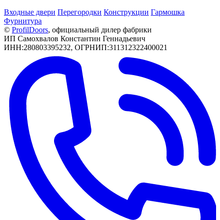
Входные двери
Перегородки
Конструкции
Гармошка
Фурнитура
©
РrofilDoors
, официальный дилер фабрики
ИП Самохвалов Константин Геннадьевич
ИНН:280803395232, ОГРНИП:311312322400021