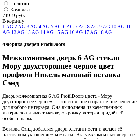
Полотно
Комплект
71919
руб.
В корзину
1 AG
2 AG
3 AG
4 AG
5 AG
6 AG
7 AG
8 AG
9 AG
10 AG
11
AG
12 AG
13 AG
14 AG
15 AG
16 AG
17 AG
18 AG
Фабрика дверей ProfilDoors
Межкомнатная дверь 6 AG стекло
Мору двухстороннее черное цвет
профиля Никель матовый вставка
Сэнд
Дверь межкомнатная 6 AG ProfilDoors цвета «Мору
двухстороннее черное» — это стильное и практичное решение
для любого интерьера. Она выполнена из качественных
материалов и имеет матовую кромку, которая придаёт ей
особый шарм.
Вставка Сэнд добавляет двери элегантности и делает её
настоящим украшением комнаты. Эта межкомнатная дверь не