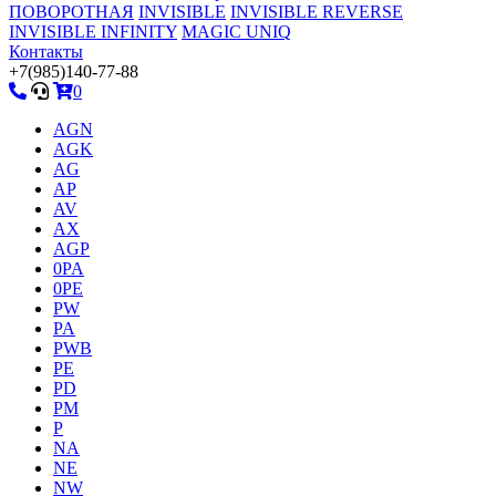
ПОВОРОТНАЯ
INVISIBLE
INVISIBLE REVERSE
INVISIBLE INFINITY
MAGIC UNIQ
Контакты
+7(985)140-77-88
0
AGN
AGK
AG
AP
AV
AX
AGP
0PA
0PE
PW
PA
PWB
PE
PD
PM
P
NA
NE
NW