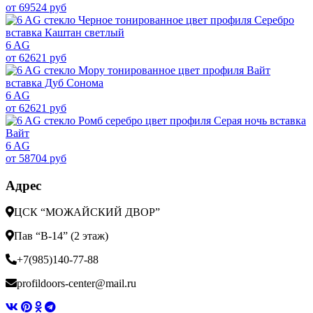
от 69524 руб
6 AG
от 62621 руб
6 AG
от 62621 руб
6 AG
от 58704 руб
Адрес
ЦСК “МОЖАЙСКИЙ ДВОР”
Пав “В-14” (2 этаж)
+7(985)140-77-88
profildoors-center@mail.ru