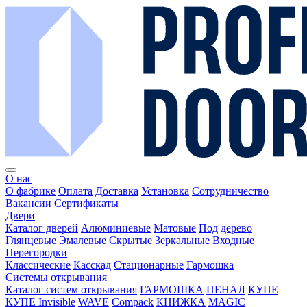
О нас
О фабрике
Оплата
Доставка
Установка
Сотрудничество
Вакансии
Сертификаты
Двери
Каталог дверей
Алюминиевые
Матовые
Под дерево
Глянцевые
Эмалевые
Скрытые
Зеркальные
Входные
Перегородки
Классические
Касскад
Стационарные
Гармошка
Системы открывания
Каталог систем открывания
ГАРМОШКА
ПЕНАЛ
КУПЕ
КУПЕ Invisible
WAVE
Compack
КНИЖКА
MAGIC