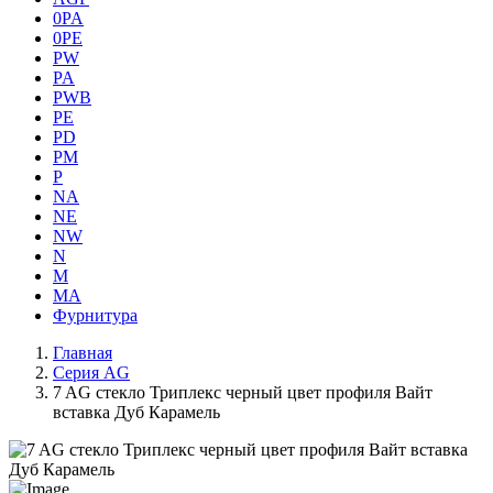
0PA
0PE
PW
PA
PWB
PE
PD
PM
P
NA
NE
NW
N
M
MA
Фурнитура
Главная
Серия AG
7 AG стекло Триплекс черный цвет профиля Вайт
вставка Дуб Карамель