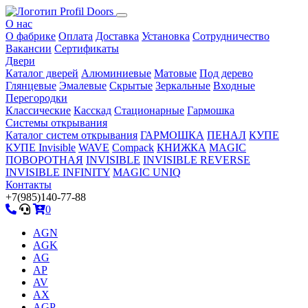
О нас
О фабрике
Оплата
Доставка
Установка
Сотрудничество
Вакансии
Сертификаты
Двери
Каталог дверей
Алюминиевые
Матовые
Под дерево
Глянцевые
Эмалевые
Скрытые
Зеркальные
Входные
Перегородки
Классические
Касскад
Стационарные
Гармошка
Системы открывания
Каталог систем открывания
ГАРМОШКА
ПЕНАЛ
КУПЕ
КУПЕ Invisible
WAVE
Compack
КНИЖКА
MAGIC
ПОВОРОТНАЯ
INVISIBLE
INVISIBLE REVERSE
INVISIBLE INFINITY
MAGIC UNIQ
Контакты
+7(985)140-77-88
0
AGN
AGK
AG
AP
AV
AX
AGP