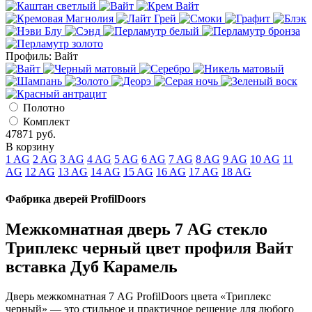
Профиль:
Вайт
Полотно
Комплект
47871
руб.
В корзину
1 AG
2 AG
3 AG
4 AG
5 AG
6 AG
7 AG
8 AG
9 AG
10 AG
11
AG
12 AG
13 AG
14 AG
15 AG
16 AG
17 AG
18 AG
Фабрика дверей ProfilDoors
Межкомнатная дверь 7 AG стекло
Триплекс черный цвет профиля Вайт
вставка Дуб Карамель
Дверь межкомнатная 7 AG ProfilDoors цвета «Триплекс
черный» — это стильное и практичное решение для любого