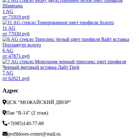
1 AG
от 71919 руб
11 AG
от 77030 руб
6 AG
от 47871 руб
7 AG
от 62621 руб
Адрес
ЦСК “МОЖАЙСКИЙ ДВОР”
Пав “В-14” (2 этаж)
+7(985)140-77-88
profildoors-center@mail.ru