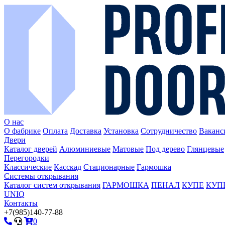
О нас
О фабрике
Оплата
Доставка
Установка
Сотрудничество
Ваканс
Двери
Каталог дверей
Алюминиевые
Матовые
Под дерево
Глянцевые
Перегородки
Классические
Касскад
Стационарные
Гармошка
Системы открывания
Каталог систем открывания
ГАРМОШКА
ПЕНАЛ
КУПЕ
КУПЕ 
UNIQ
Контакты
+7(985)140-77-88
0