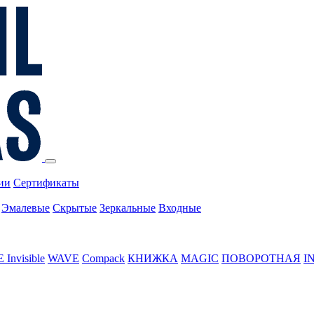
ии
Сертификаты
Эмалевые
Скрытые
Зеркальные
Входные
Invisible
WAVE
Compack
КНИЖКА
MAGIC
ПОВОРОТНАЯ
I