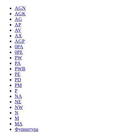
AGN
AGK
AG
AP
AV
AX
AGP
0PA
0PE
PW
PA
PWB
PE
PD
PM
P
NA
NE
NW
N
M
MA
Фурнитура