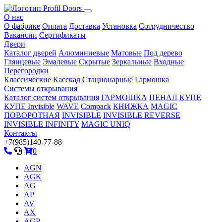
О нас
О фабрике
Оплата
Доставка
Установка
Сотрудничество
Вакансии
Сертификаты
Двери
Каталог дверей
Алюминиевые
Матовые
Под дерево
Глянцевые
Эмалевые
Скрытые
Зеркальные
Входные
Перегородки
Классические
Касскад
Стационарные
Гармошка
Системы открывания
Каталог систем открывания
ГАРМОШКА
ПЕНАЛ
КУПЕ
КУПЕ Invisible
WAVE
Compack
КНИЖКА
MAGIC
ПОВОРОТНАЯ
INVISIBLE
INVISIBLE REVERSE
INVISIBLE INFINITY
MAGIC UNIQ
Контакты
+7(985)140-77-88
0
AGN
AGK
AG
AP
AV
AX
AGP