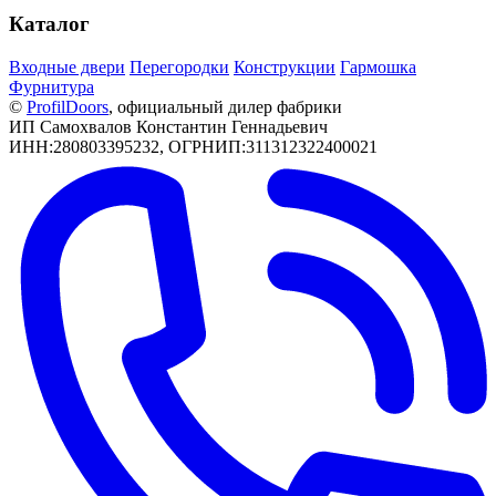
Каталог
Входные двери
Перегородки
Конструкции
Гармошка
Фурнитура
©
РrofilDoors
, официальный дилер фабрики
ИП Самохвалов Константин Геннадьевич
ИНН:280803395232, ОГРНИП:311312322400021