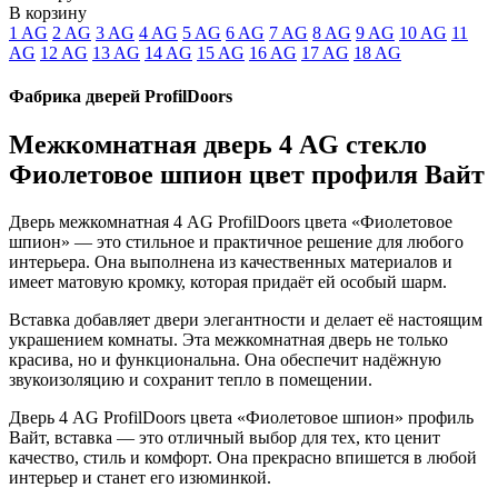
В корзину
1 AG
2 AG
3 AG
4 AG
5 AG
6 AG
7 AG
8 AG
9 AG
10 AG
11
AG
12 AG
13 AG
14 AG
15 AG
16 AG
17 AG
18 AG
Фабрика дверей ProfilDoors
Межкомнатная дверь 4 AG стекло
Фиолетовое шпион цвет профиля Вайт
Дверь межкомнатная 4 AG ProfilDoors цвета «Фиолетовое
шпион» — это стильное и практичное решение для любого
интерьера. Она выполнена из качественных материалов и
имеет матовую кромку, которая придаёт ей особый шарм.
Вставка добавляет двери элегантности и делает её настоящим
украшением комнаты. Эта межкомнатная дверь не только
красива, но и функциональна. Она обеспечит надёжную
звукоизоляцию и сохранит тепло в помещении.
Дверь 4 AG ProfilDoors цвета «Фиолетовое шпион» профиль
Вайт, вставка — это отличный выбор для тех, кто ценит
качество, стиль и комфорт. Она прекрасно впишется в любой
интерьер и станет его изюминкой.