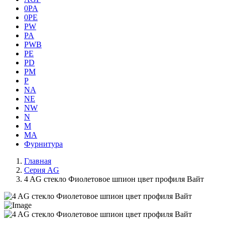
0PA
0PE
PW
PA
PWB
PE
PD
PM
P
NA
NE
NW
N
M
MA
Фурнитура
Главная
Серия AG
4 AG стекло Фиолетовое шпион цвет профиля Вайт