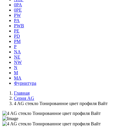
0PA
0PE
PW
PA
PWB
PE
PD
PM
P
NA
NE
NW
N
M
MA
Фурнитура
Главная
Серия AG
4 AG стекло Тонированное цвет профиля Вайт