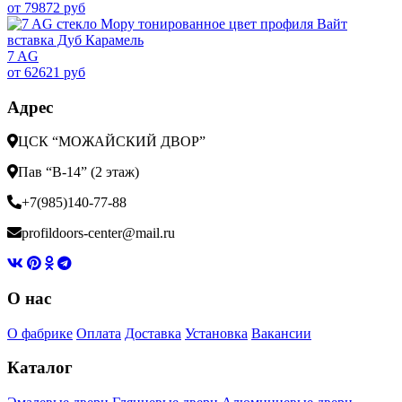
от 79872 руб
7 AG
от 62621 руб
Адрес
ЦСК “МОЖАЙСКИЙ ДВОР”
Пав “В-14” (2 этаж)
+7(985)140-77-88
profildoors-center@mail.ru
О нас
О фабрике
Оплата
Доставка
Установка
Вакансии
Каталог