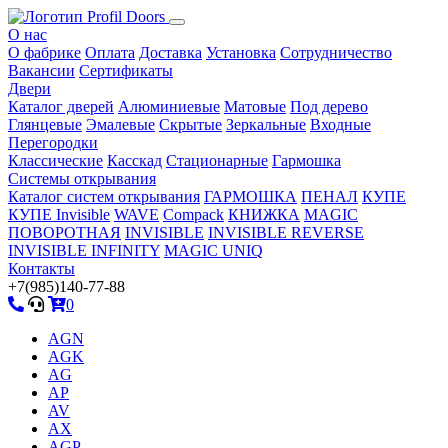
О нас
О фабрике
Оплата
Доставка
Установка
Сотрудничество
Вакансии
Сертификаты
Двери
Каталог дверей
Алюминиевые
Матовые
Под дерево
Глянцевые
Эмалевые
Скрытые
Зеркальные
Входные
Перегородки
Классические
Касскад
Стационарные
Гармошка
Системы открывания
Каталог систем открывания
ГАРМОШКА
ПЕНАЛ
КУПЕ
КУПЕ Invisible
WAVE
Compack
КНИЖКА
MAGIC
ПОВОРОТНАЯ
INVISIBLE
INVISIBLE REVERSE
INVISIBLE INFINITY
MAGIC UNIQ
Контакты
+7(985)140-77-88
0
AGN
AGK
AG
AP
AV
AX
AGP