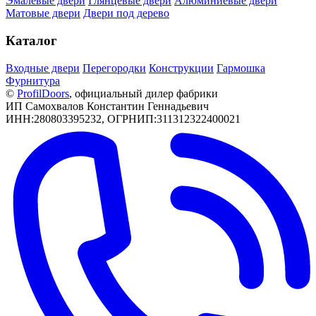
Эмалевые двери
Глянцевые двери
Алюминиевые двери
Матовые двери
Двери под дерево
Каталог
Входные двери
Перегородки
Конструкции
Гармошка
Фурнитура
©
РrofilDoors
, официальный дилер фабрики
ИП Самохвалов Константин Геннадьевич
ИНН:280803395232, ОГРНИП:311312322400021