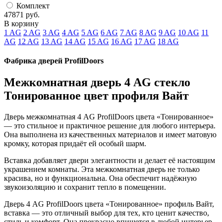
Комплект
47871
руб.
В корзину
1 AG
2 AG
3 AG
4 AG
5 AG
6 AG
7 AG
8 AG
9 AG
10 AG
11
AG
12 AG
13 AG
14 AG
15 AG
16 AG
17 AG
18 AG
Фабрика дверей ProfilDoors
Межкомнатная дверь 4 AG стекло
Тонированное цвет профиля Вайт
Дверь межкомнатная 4 AG ProfilDoors цвета «Тонированное»
— это стильное и практичное решение для любого интерьера.
Она выполнена из качественных материалов и имеет матовую
кромку, которая придаёт ей особый шарм.
Вставка добавляет двери элегантности и делает её настоящим
украшением комнаты. Эта межкомнатная дверь не только
красива, но и функциональна. Она обеспечит надёжную
звукоизоляцию и сохранит тепло в помещении.
Дверь 4 AG ProfilDoors цвета «Тонированное» профиль Вайт,
вставка — это отличный выбор для тех, кто ценит качество,
стиль и комфорт. Она прекрасно впишется в любой интерьер